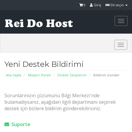
0
Giriş
Dil seçin
Togg
navi
Togg
navi
Yeni Destek Bildirimi
Ana Sayfa
Müşteri Paneli
Destek Taleplerim
Bildirim Gönder
Sorunlarınızın çözümünü Bilgi Merkezi'nde
bulamadıysanız, aşağıdan ilgili departmanı seçerek
destek için bizlere bildirim gönderebilirsiniz.
Suporte