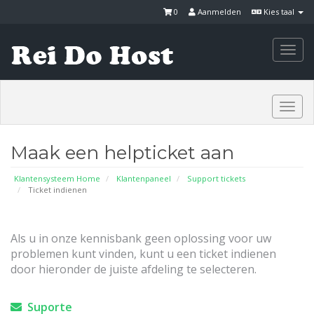
0
Aanmelden
Kies taal
Togg
navi
Togg
navi
Maak een helpticket aan
Klantensysteem Home
Klantenpaneel
Support tickets
Ticket indienen
Als u in onze kennisbank geen oplossing voor uw
problemen kunt vinden, kunt u een ticket indienen
door hieronder de juiste afdeling te selecteren.
Suporte