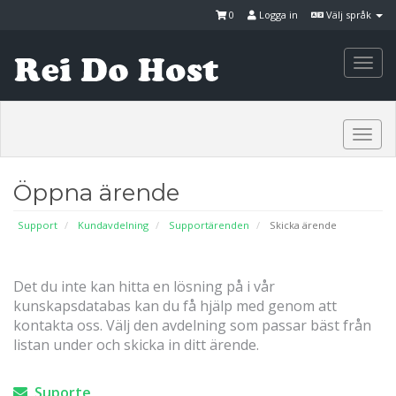
0
Logga in
Välj språk
Togg
navi
Togg
navi
Öppna ärende
Support
Kundavdelning
Supportärenden
Skicka ärende
Det du inte kan hitta en lösning på i vår
kunskapsdatabas kan du få hjälp med genom att
kontakta oss. Välj den avdelning som passar bäst från
listan under och skicka in ditt ärende.
Suporte