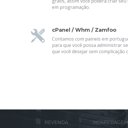
grátis, assim você poderá criar seu
em programação.
cPanel / Whm / Zamfoo
Contamos com paineis em portuguê
para que você possa administrar se
que você desejar sem complicação c
REVENDA
HOSPEDAGE