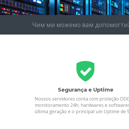
Чим ми можемо вам допомогти
Segurança e Uptime
Nossos servidores conta com proteção DD
monitoramento 24h, hardwares e software
última geração e o principal um Uptime de 9