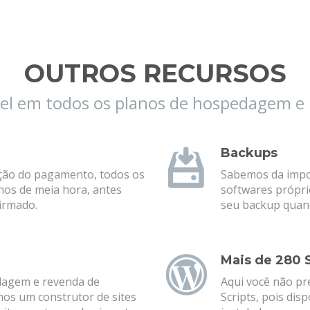
OUTROS RECURSOS
el em todos os planos de hospedagem e
Backups
ação do pagamento, todos os
Sabemos da impo
os de meia hora, antes
softwares própri
irmado.
seu backup quand
Mais de 280 S
dagem e revenda de
Aqui você não pr
mos um construtor de sites
Scripts, pois di