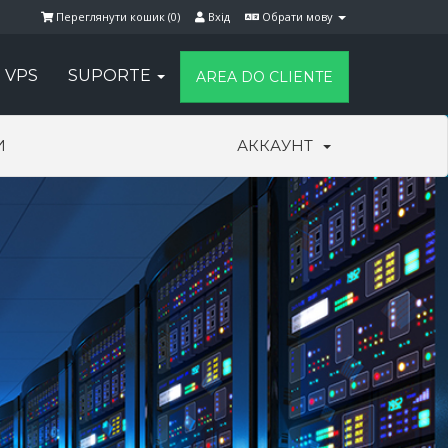
Переглянути кошик (
0
)
Вхід
Обрати мову
VPS
SUPORTE
AREA DO CLIENTE
И
АККАУНТ