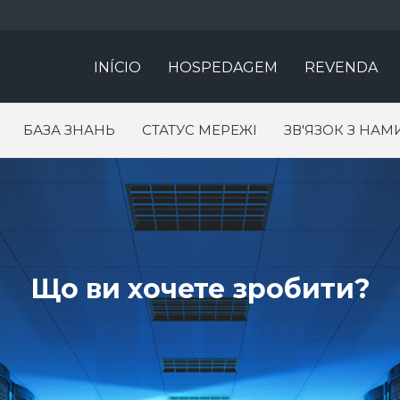
INÍCIO
HOSPEDAGEM
REVENDA
БАЗА ЗНАНЬ
СТАТУС МЕРЕЖІ
ЗВ'ЯЗОК З НАМ
Що ви хочете зробити?