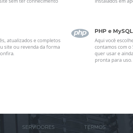
 site sem ter conhecimento
instalados em ap
PHP e MySQL
s, atualizados e completos
Aqui você escolh
u site ou revenda da forma
contamos com o 
onfira.
quer usar e aind
pronta para uso.
M
SERVIDORES
TERMOS