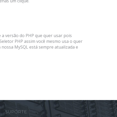
enas um clique.
e a versão do PHP que quer usar pois
Seletor PHP assim você mesmo usa o quer
a nossa MySQL está sempre atualizada e
SUPORTE