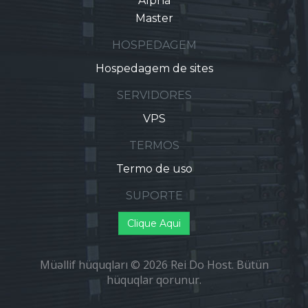
Alpha
Master
HOSPEDAGEM
Hospedagem de sites
SERVIDORES
VPS
TERMOS
Termo de uso
SUPORTE
Clique Aqui
Müəllif hüquqları © 2026 Rei Do Host. Bütün
hüquqlar qorunur.