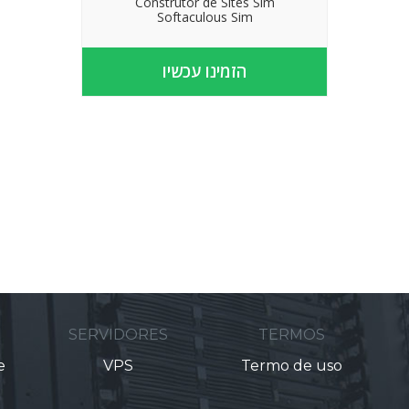
Construtor de Sites Sim
Softaculous Sim
הזמינו עכשיו
M
SERVIDORES
TERMOS
e
VPS
Termo de uso