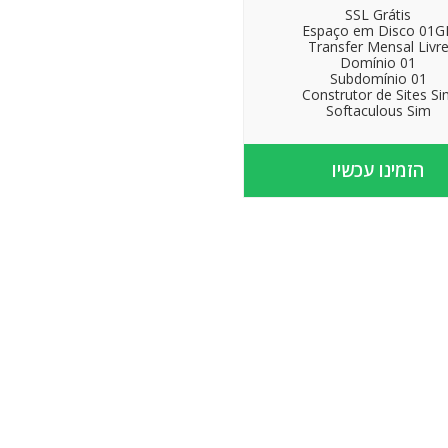
SSL Grátis
Espaço em Disco 01G
Transfer Mensal Livr
Domínio 01
Subdomínio 01
Construtor de Sites Si
Softaculous Sim
הזמינו עכשיו