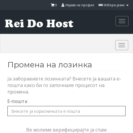
0
Најава на профил
Избери јазик
Togg
navi
Togg
navi
Промена на лозинка
Ја заборавивте лозинката? Внесете ја вашата е-
пошта како би го започнале процесот на
промена.
Е-пошта
Ве молиме верифицирајте ја спам