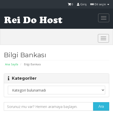
0
Giriş
Dil seçin
Togg
navi
Togg
navi
Bilgi Bankası
Ana Sayfa
Bilgi Bankası
Kategoriler