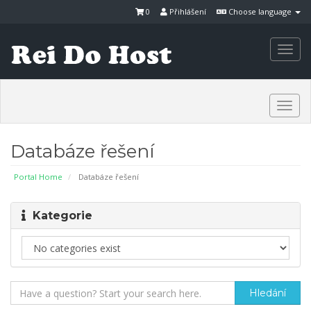
0
Přihlášení
Choose language
Togg
navi
Togg
navi
Databáze řešení
Portal Home
Databáze řešení
Kategorie