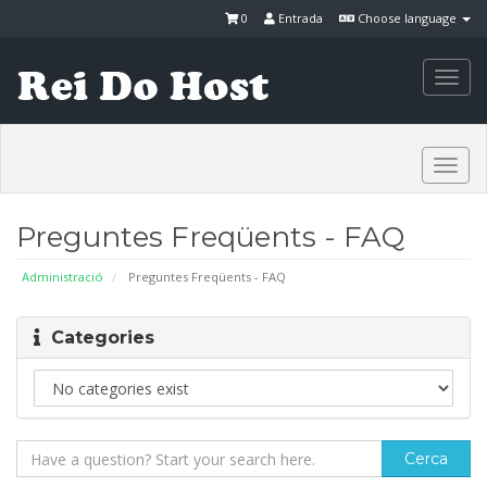
0
Entrada
Choose language
Togg
navi
Togg
navi
Preguntes Freqüents - FAQ
Administració
Preguntes Freqüents - FAQ
Categories