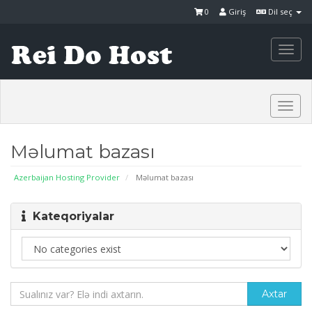
0
Giriş
Dil seç
Togg
navi
Togg
navi
Məlumat bazası
Azerbaijan Hosting Provider
Məlumat bazası
Kateqoriyalar